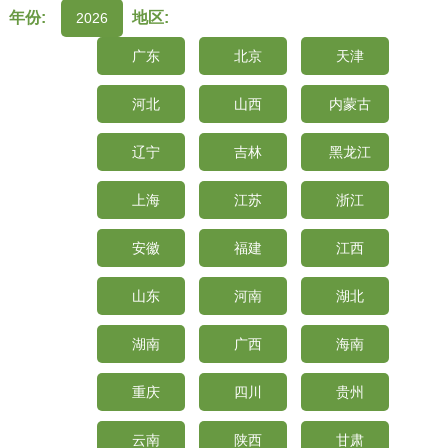
年份:
地区:
2026
广东
北京
天津
河北
山西
内蒙古
辽宁
吉林
黑龙江
上海
江苏
浙江
安徽
福建
江西
山东
河南
湖北
湖南
广西
海南
重庆
四川
贵州
云南
陕西
甘肃