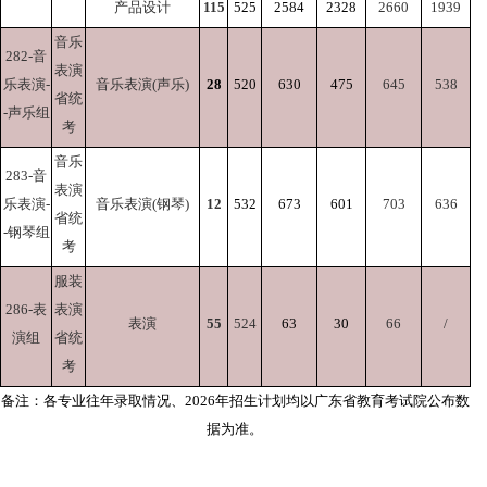
产品设计
115
525
2584
2328
2660
1939
音乐
282-音
表演
乐表演-
音乐表演(声乐)
28
520
630
475
645
538
省统
-声乐组
考
音乐
283-音
表演
乐表演-
音乐表演(钢琴)
12
532
673
601
703
636
省统
-钢琴组
考
服装
286-表
表演
表演
55
524
63
30
66
/
演组
省统
考
备注：各专业往年录取情况、2026年招生计划均以广东省教育考试院公布数
据为准。