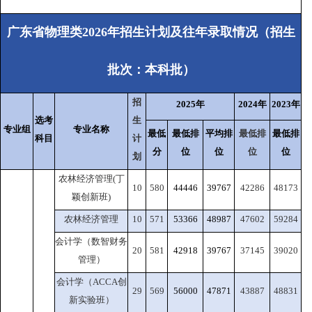
广东省物理类2026年招生计划及往年录取情况（招生
批次：本科批）
招
2025年
2024年
2023年
选考
生
专业组
专业名称
最低
最低排
平均排
最低排
最低排
科目
计
分
位
位
位
位
划
农林经济管理(丁
10
580
44446
39767
42286
48173
颖创新班)
农林经济管理
10
571
53366
48987
47602
59284
会计学（数智财务
20
581
42918
39767
37145
39020
管理）
会计学（ACCA创
29
569
56000
47871
43887
48831
新实验班）