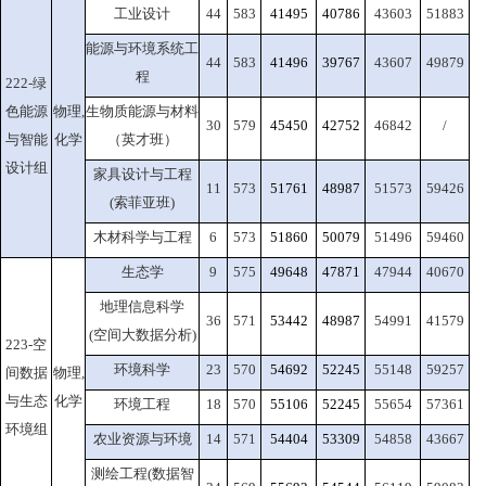
工业设计
44
583
41495
40786
43603
51883
能源与环境系统工
44
583
41496
39767
43607
49879
程
222-绿
色能源
物理,
生物质能源与材料
30
579
45450
42752
46842
/
与智能
化学
（英才班）
设计组
家具设计与工程
11
573
51761
48987
51573
59426
(索菲亚班)
木材科学与工程
6
573
51860
50079
51496
59460
生态学
9
575
49648
47871
47944
40670
地理信息科学
36
571
53442
48987
54991
41579
(空间大数据分析)
223-空
环境科学
23
570
54692
52245
55148
59257
间数据
物理,
与生态
化学
环境工程
18
570
55106
52245
55654
57361
环境组
农业资源与环境
14
571
54404
53309
54858
43667
测绘工程(数据智