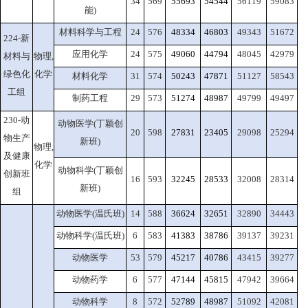
34
569
55693
54544
56119
59083
能)
材料科学与工程
24
576
48334
46803
49343
51672
224-新
应用化学
24
575
49060
44794
48045
42979
材料与
物理,
绿色化
化学
材料化学
31
574
50243
47871
51127
58543
工组
制药工程
29
573
51274
48987
49799
49497
230-动
动物医学(丁颖创
20
598
27831
23405
29098
25294
物生产
新班)
物理,
及健康
化学
动物科学(丁颖创
创新班
16
593
32245
28533
32008
28314
新班)
组
动物医学(温氏班)
14
588
36624
32651
32890
34443
动物科学(温氏班)
6
583
41383
38786
39137
39231
动物医学
53
579
45217
40786
43415
39277
动物药学
6
577
47144
45815
47942
39664
动物科学
8
572
52789
48987
51092
42081