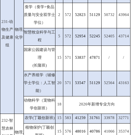
蚕学（蚕学+食品
质量与安全双学士
2
572
52823
51129
50732
43964
231-动
学位）
物生产
物理,
智慧牧业科学与工
5
572
52954
52245
52405
43714
及健康
化学
程
组
国家公园建设与管
理
15
571
53837
47871
/
/
(长隆班)
水产养殖学（辅修
学士学位：人工智
20
571
53547
51129
52564
43163
能）
动物科学（宠物科
18
2026年新增专业方向
学创新班）
农学(丁颖创新班)
15
583
41259
31761
33978
32771
232-智
植物保护(丁颖创
慧农林
15
576
48016
40786
41066
35374
物理,