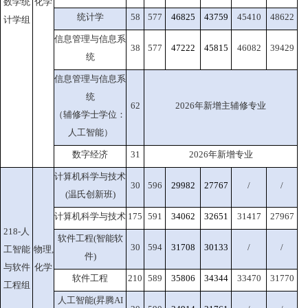
数学统
化学
统计学
58
577
46825
43759
45410
48622
计学组
信息管理与信息系
38
577
47222
45815
46082
39429
统
信息管理与信息系
统
62
2026年新增主辅修专业
（辅修学士学位：
人工智能）
数字经济
31
2026年新增专业
计算机科学与技术
30
596
29982
27767
/
/
(温氏创新班)
计算机科学与技术
175
591
34062
32651
31417
27967
218-人
软件工程(智能软
30
594
31708
30133
/
/
工智能
物理,
件)
与软件
化学
软件工程
210
589
35806
34344
33470
31770
工程组
人工智能(昇腾AI