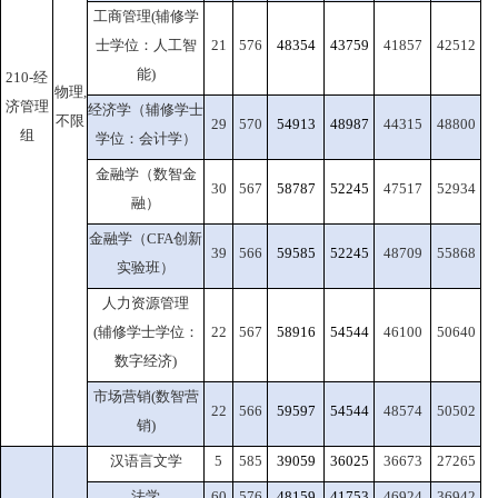
工商管理(辅修学
士学位：人工智
21
576
48354
43759
41857
42512
能)
210-经
物理,
济管理
经济学（辅修学士
不限
29
570
54913
48987
44315
48800
组
学位：会计学）
金融学（数智金
30
567
58787
52245
47517
52934
融）
金融学（CFA创新
39
566
59585
52245
48709
55868
实验班）
人力资源管理
(辅修学士学位：
22
567
58916
54544
46100
50640
数字经济)
市场营销(数智营
22
566
59597
54544
48574
50502
销)
汉语言文学
5
585
39059
36025
36673
27265
法学
60
576
48159
41753
46924
36942