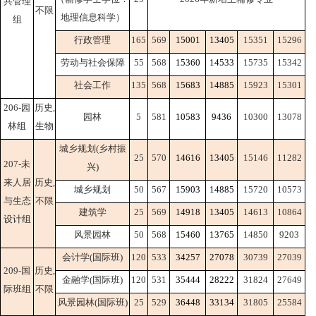
共管理
不限
地理信息科学）
组
行政管理
165
569
15001
13405
15351
15296
劳动与社会保障
55
568
15360
14533
15735
15342
社会工作
135
568
15683
14885
15923
15301
206-园
历史,
园林
5
581
10583
9436
10300
13078
林组
生物
城乡规划(乡村振
25
570
14616
13405
15146
11282
207-未
兴)
来人居
历史,
城乡规划
50
567
15903
14885
15720
10573
与生态
不限
建筑学
25
569
14918
13405
14613
10864
设计组
风景园林
50
568
15460
13765
14850
9203
会计学(国际班)
120
533
34257
27078
30739
27039
209-国
历史,
金融学(国际班)
120
531
35444
28222
31824
27649
际班组
不限
风景园林(国际班)
25
529
36448
33134
31805
25584