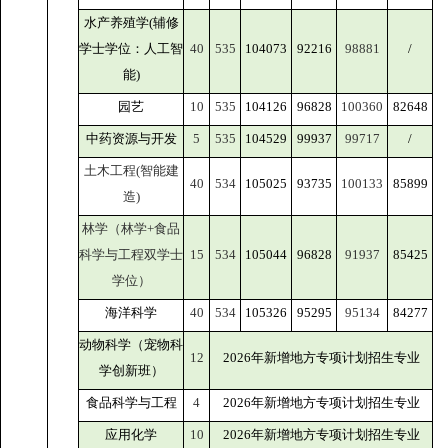
水产养殖学(辅修
学士学位：人工智
40
535
104073
92216
98881
/
能)
园艺
10
535
104126
96828
100360
82648
中药资源与开发
5
535
104529
99937
99717
/
土木工程(智能建
40
534
105025
93735
100133
85899
造)
林学（林学+食品
科学与工程双学士
15
534
105044
96828
91937
85425
学位）
海洋科学
40
534
105326
95295
95134
84277
动物科学（宠物科
12
2026年新增地方专项计划招生专业
学创新班）
食品科学与工程
4
2026年新增地方专项计划招生专业
应用化学
10
2026年新增地方专项计划招生专业