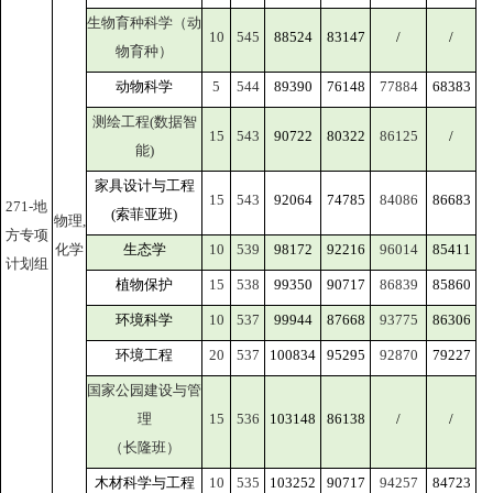
生物育种科学（动
10
545
88524
83147
/
/
物育种）
动物科学
5
544
89390
76148
77884
68383
测绘工程(数据智
15
543
90722
80322
86125
/
能)
家具设计与工程
15
543
92064
74785
84086
86683
271-地
(索菲亚班)
物理,
方专项
化学
生态学
10
539
98172
92216
96014
85411
计划组
植物保护
15
538
99350
90717
86839
85860
环境科学
10
537
99944
87668
93775
86306
环境工程
20
537
100834
95295
92870
79227
国家公园建设与管
理
15
536
103148
86138
/
/
（长隆班）
木材科学与工程
10
535
103252
90717
94257
84723