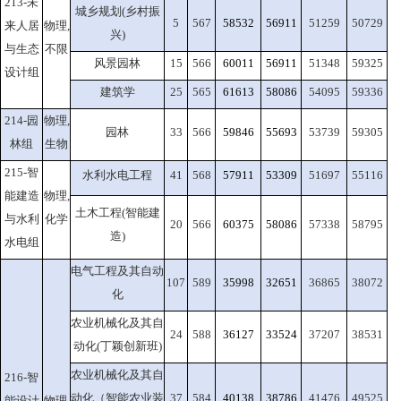
213-未
城乡规划(乡村振
5
567
58532
56911
51259
50729
来人居
物理,
兴)
与生态
不限
风景园林
15
566
60011
56911
51348
59325
设计组
建筑学
25
565
61613
58086
54095
59336
214-园
物理,
园林
33
566
59846
55693
53739
59305
林组
生物
215-智
水利水电工程
41
568
57911
53309
51697
55116
能建造
物理,
土木工程(智能建
与水利
化学
20
566
60375
58086
57338
58795
造)
水电组
电气工程及其自动
107
589
35998
32651
36865
38072
化
农业机械化及其自
24
588
36127
33524
37207
38531
动化(丁颖创新班)
农业机械化及其自
216-智
动化（智能农业装
37
584
40138
38786
41476
49525
能设计
物理,