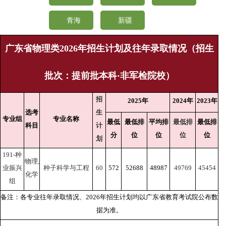
青海
新疆
广东省物理类2026年招生计划及往年录取情况（招生
批次：提前批本科·非军检院校）
招
2025年
2024年
2023年
选考
生
专业组
专业名称
最低
最低排
平均排
最低排
最低排
科目
计
分
位
位
位
位
划
191-种
物理,
业振兴
种子科学与工程
60
572
52688
48987
49769
45454
化学
组
备注：各专业往年录取情况、2026年招生计划均以广东省教育考试院公布数
据为准。