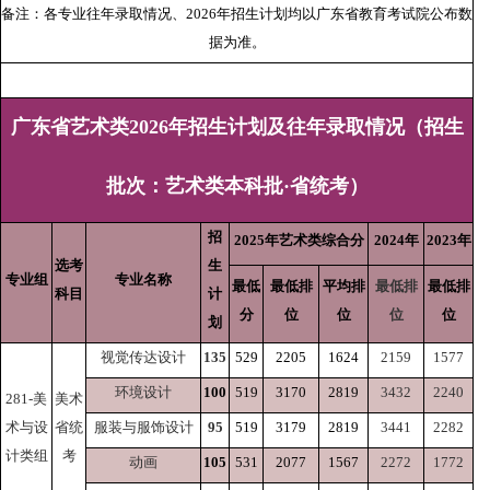
备注：各专业往年录取情况、2026年招生计划均以广东省教育考试院公布数
据为准。
广东省艺术类2026年招生计划及往年录取情况（招生
批次：艺术类本科批·省统考）
招
2025年艺术类综合分
2024年
2023年
选考
生
专业组
专业名称
最低
最低排
平均排
最低排
最低排
科目
计
分
位
位
位
位
划
视觉传达设计
135
529
2205
1624
2159
1577
环境设计
100
519
3170
2819
3432
2240
281-美
美术
术与设
省统
服装与服饰设计
95
519
3179
2819
3441
2282
计类组
考
动画
105
531
2077
1567
2272
1772