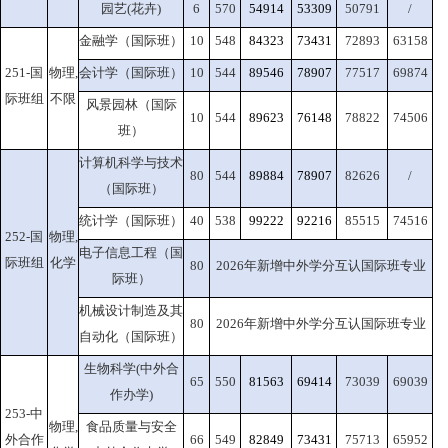
园艺(花卉)
6
570
54914
53309
50791
/
金融学（国际班）
10
548
84323
73431
72893
63158
251-国
物理,
会计学（国际班）
10
544
89546
78907
77517
69874
际班组
不限
风景园林（国际
10
544
89623
76148
78822
74506
班）
计算机科学与技术
80
544
89884
78907
82626
/
（国际班）
统计学（国际班）
40
538
99222
92216
85515
74516
252-国
物理,
电子信息工程（国
际班组
化学
80
2026年新增中外学分互认国际班专业
际班）
机械设计制造及其
80
2026年新增中外学分互认国际班专业
自动化（国际班）
生物科学(中外合
65
550
81563
69414
73039
69039
作办学)
253-中
物理,
食品质量与安全
外合作
66
549
82849
73431
75713
65952