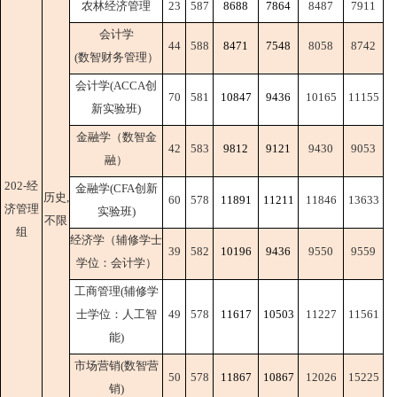
农林经济管理
23
587
8688
7864
8487
7911
会计学
44
588
8471
7548
8058
8742
(数智财务管理）
会计学(ACCA创
70
581
10847
9436
10165
11155
新实验班)
金融学（数智金
42
583
9812
9121
9430
9053
融）
202-经
金融学(CFA创新
历史,
60
578
11891
11211
11846
13633
济管理
实验班)
不限
组
经济学（辅修学士
39
582
10196
9436
9550
9559
学位：会计学）
工商管理(辅修学
士学位：人工智
49
578
11617
10503
11227
11561
能)
市场营销(数智营
50
578
11867
10867
12026
15225
销)