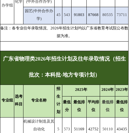
化学
(中外合作办学)
办学组
园艺(中外合作办
45
543
91803
87668
80535
73711
学)
备注：各专业往年录取情况、2026年招生计划均以广东省教育考试院公布数
据为准。
广东省物理类2026年招生计划及往年录取情况（招生
批次：本科批·地方专项计划）
招
2025年
2024年
2023年
选考
生
专业组
专业名称
最低
最低排
平均排
最低排
最低排
科目
计
分
位
位
位
位
划
机械设计制造及其
自动化
5
573
51169
42752
50110
43435