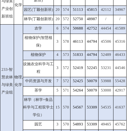
新班)
与绿美
化学
产业创
园艺(丁颖创新班)
20
574
51113
45815
42112
34967
新班组
林学(丁颖创新班)
20
572
52750
48987
/
/
农学
6
574
50688
42752
44454
41589
植物保护(智慧植
3
578
46113
44794
45506
45316
保)
植物保护
4
573
51833
44794
52489
46433
设施农业科学与工
3
572
52419
52245
53231
44546
233-智
程
慧农林
物理,
中药资源与开发
7
572
52425
50079
53988
55428
与绿美
化学
茶学
5
571
54264
50079
53000
42917
产业组
林学（林学+食品
科学与工程双学士
15
570
54567
53309
54535
41637
学位）
园艺
3
570
54893
53309
49465
45762