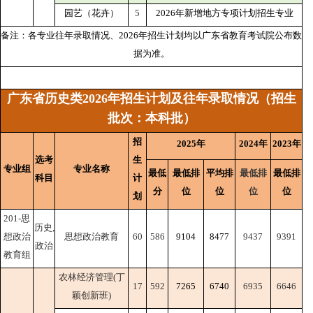
园艺（花卉）
5
2026年新增地方专项计划招生专业
备注：各专业往年录取情况、2026年招生计划均以广东省教育考试院公布数
据为准。
广东省历史类2026年招生计划及往年录取情况（招生
批次：本科批）
招
2025年
2024年
2023年
选考
生
专业组
专业名称
最低
最低排
平均排
最低排
最低排
科目
计
分
位
位
位
位
划
201-思
历史,
想政治
思想政治教育
60
586
9104
8477
9437
9391
政治
教育组
农林经济管理(丁
17
592
7265
6740
6935
6646
颖创新班)