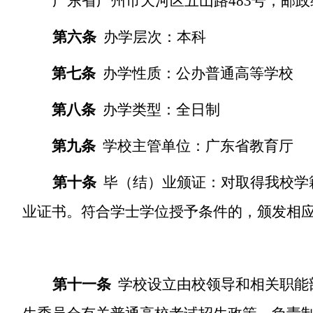
广东省
广州
市
天河
区
五山
路
483
号；邮政
第六条
办学层次：
本科
第七条
办学性质：公办普通高等学校
第八条
办学类型：全日制
第九条
学校主管单位：广东省教育厅
第
十
条
毕（结）业颁证：对取得我校学
业证书。符合学士学位授予条件的，颁发
相
第十一条
学校设立由校领导和相关职能