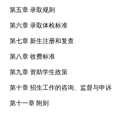
第
五
章
录取规则
第
六
章 录取体检标准
第
七
章 新生注册和复查
第
八
章 收费标准
第
九
章 资助学生政策
第十章 招生工作的咨询、监督与申诉
第十
一
章 附则