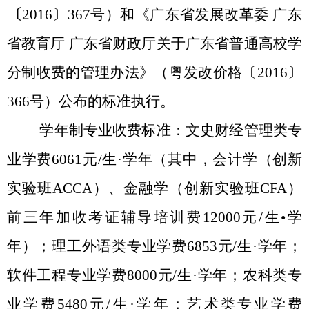
〔
2016
〕
367
号）和《广东省发展改革委 广东
省教育厅 广东省财政厅关于广东省普通高校学
分制收费的管理办法》（粤发改价格〔
2016
〕
366
号）公布的标准执行。
学年制专业收费标准：文史财经管理类专
业学费
6061
元
/
生
·
学年（其中，会计学（创新
实验班
ACCA
）、金融学（创新实验班
CFA
）
前三年加收考证辅导培训费
12000
元
/
生•学
年）；理工外语类专业学费
6853
元
/
生
·
学年；
软件工程专业学费
8000
元
/
生
·
学年；农科类专
业学费
5480
元
/
生
·
学年；艺术类专业学费