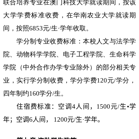
联合培养专业在澳门科技大学就读期间，按该
大学学费标准收费，在华南农业大学就读期
间，按照
6853
元
/
生
·
学年收取。
学分制专业收费标准：本校人文与法学学
院、动物科学学院、电子工程学院、生命科学
学院（中外合作办学专业除外）的部分相关专
业，实行学分制收费，学分学费
120
元
/
学分，
四年制约
160
学分
/
生。
住宿费标准：空调
4
人间，
1500
元
/
生•学
年；空调
6
人间，
1200
元
/
生
·
学年。