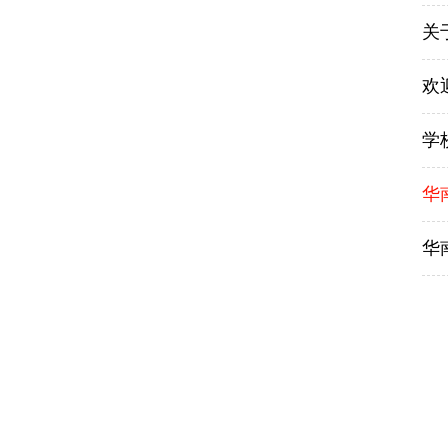
关
欢
学
华
华